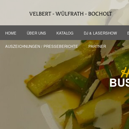
VELBERT - WÜLFRATH - BOCHOLT
HOME
ÜBER UNS
KATALOG
DJ & LASERSHOW
AUSZEICHNUNGEN / PRESSEBERICHTE
PARTNER
H
BU